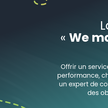
L
«
We ma
Offrir un serv
performance, ch
un expert de co
des ob