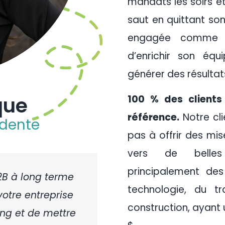
mandats les soirs et
saut en quittant so
engagée comme co
d’enrichir son éq
générer des résultats
que
100 % des clients
référence.
Notre cli
idente
pas à offrir des mi
vers de belles
principalement des
B2B à long terme
technologie, du t
otre entreprise
construction, ayant u
ing et de mettre