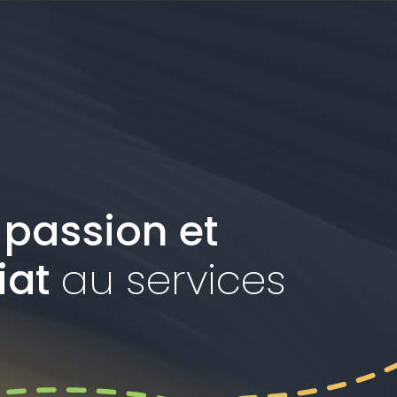
e
passion et
iat
au services