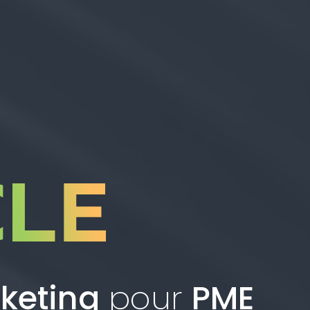
keting
pour
PME