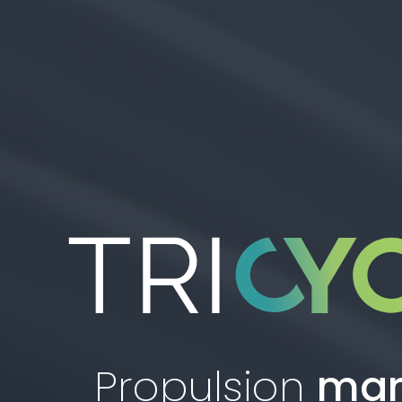
Propulsion
mar